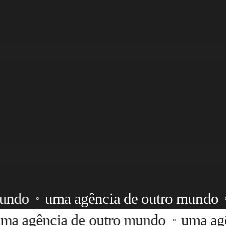
“A CREAT! conseguiu compreender a nossa visão desde o
primeiro momento e transformá-la numa estratégia de
comunicação eficaz. O profissionalismo, a proximidade e a
capacidade de encontrar soluções fizeram toda a diferença no
crescimento da nossa marca.”
Emília Alves
“A CREAT! trouxe uma nova dinâmica à nossa comunicação.
Hoje temos uma marca mais forte, uma presença digital mais
consistente e resultados que falam por si.”
Filipe Moreira
 mundo
uma agência de outro mund
⚬
a agência de outro mundo
uma agên
⚬