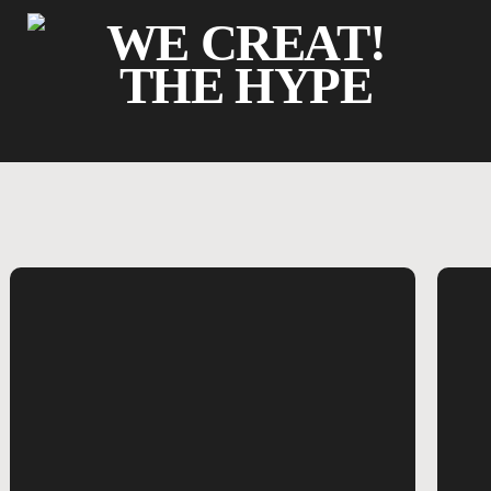
Skip
Menu
WE CREAT!
to
main
THE HYPE
content
Marketing Digital & Estratégia
Ges