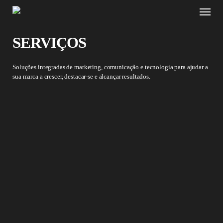
Skip
Menu
to
main
content
SERVIÇOS
Soluções integradas de marketing, comunicação e tecnologia para ajudar a
sua marca a crescer, destacar-se e alcançar resultados.
01
Marketing Digital & Estratégia
Aliamos estratégia, criatividade e análise para construir planos de
marketing digital que aumentam a notoriedade da marca, geram valor e
impulsionam resultados sustentáveis.
saber mais
02
Gestão de Anúncios & Tráfego