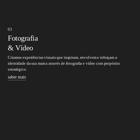
Gerimos campanhas de anúncios digitais com foco em performance,
segmentação e otimização contínua para alcançar os seus objetivos de
negócio.
03
saber mais
Fotografia
& Vídeo
Criamos experiências visuais que inspiram, envolvem e reforçam a
identidade da sua marca através de fotografia e vídeo com propósito
estratégico.
saber mais
04
Design Gráfico & Branding
Criamos soluções de branding e design gráfico que dão personalidade à sua
marca, fortalecem a sua identidade e garantem uma comunicação visual
consistente e diferenciadora.